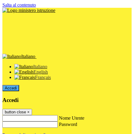
Salta al contenuto
Italiano
Italiano
English
Français
Accedi
Accedi
button close
×
Nome Utente
Password