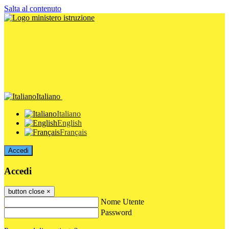
Salta al contenuto
Italiano
Italiano
English
Français
Accedi
Accedi
button close
×
Nome Utente
Password