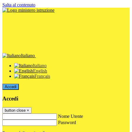
Salta al contenuto
Italiano
Italiano
English
Français
Accedi
Accedi
button close
×
Nome Utente
Password