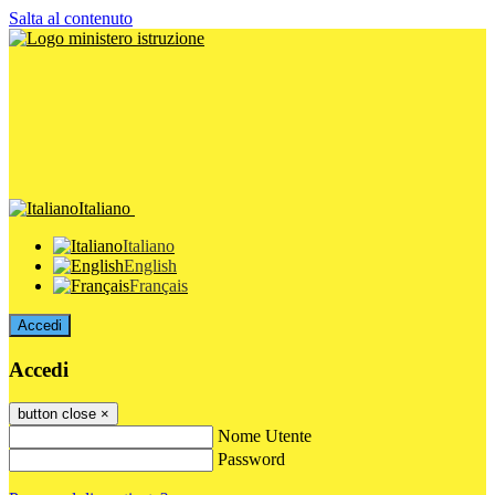
Salta al contenuto
Italiano
Italiano
English
Français
Accedi
Accedi
button close
×
Nome Utente
Password