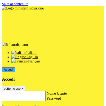
Salta al contenuto
Italiano
Italiano
English
Français
Accedi
Accedi
button close
×
Nome Utente
Password