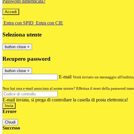
Password dimenticata?
-
Entra con SPID
Entra con CIE
Seleziona utente
button close
×
Recupero password
button close
×
E-mail
Verrà inviato un messaggio all'indirizz
Non hai una e-mail associata al nome utente? Effettua il reset della password tram
E-mail inviata, si prega di controllare la casella di posta elettronica!
Errore
Chiudi
Successo