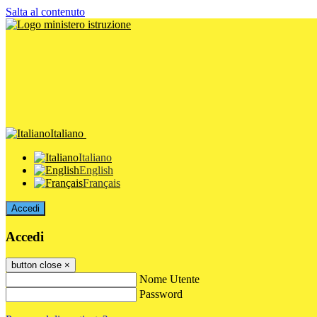
Salta al contenuto
Italiano
Italiano
English
Français
Accedi
Accedi
button close
×
Nome Utente
Password