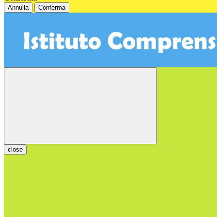
Annulla
Conferma
close