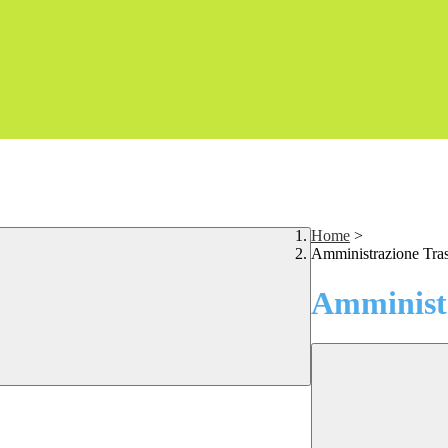
Home
>
Amministrazione Tra
Amministr