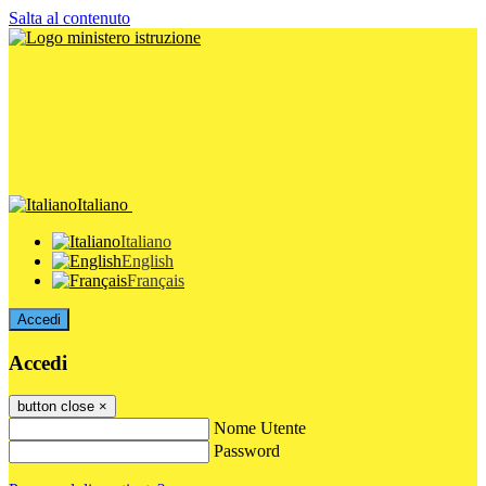
Salta al contenuto
Italiano
Italiano
English
Français
Accedi
Accedi
button close
×
Nome Utente
Password