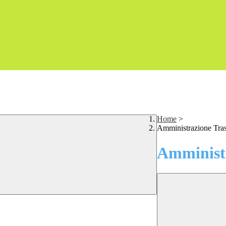
Home
>
Amministrazione Tra
Amministr