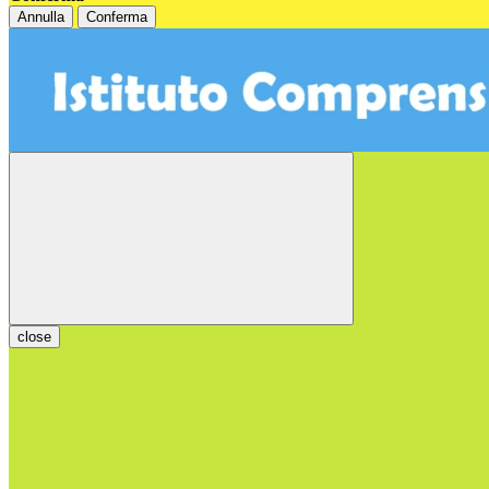
Annulla
Conferma
close