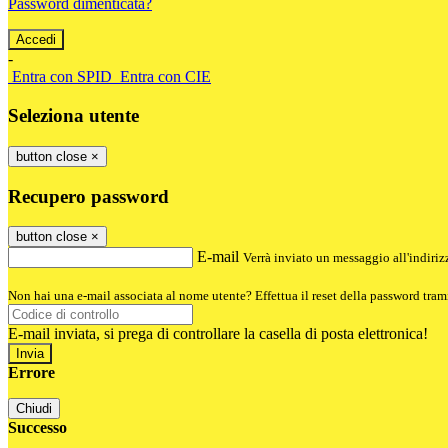
Password dimenticata?
-
Entra con SPID
Entra con CIE
Seleziona utente
button close
×
Recupero password
button close
×
E-mail
Verrà inviato un messaggio all'indirizz
Non hai una e-mail associata al nome utente? Effettua il reset della password tram
E-mail inviata, si prega di controllare la casella di posta elettronica!
Errore
Chiudi
Successo