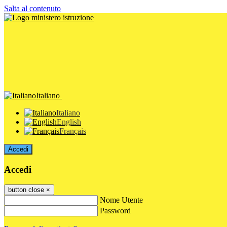
Salta al contenuto
Italiano
Italiano
English
Français
Accedi
Accedi
button close
×
Nome Utente
Password