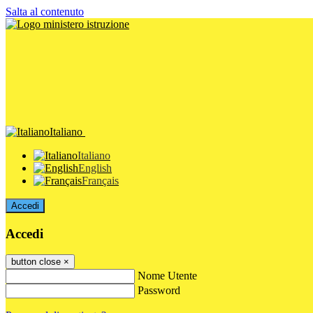
Salta al contenuto
Italiano
Italiano
English
Français
Accedi
Accedi
button close
×
Nome Utente
Password