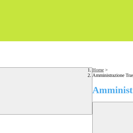
Home
>
Amministrazione Tra
Amministr