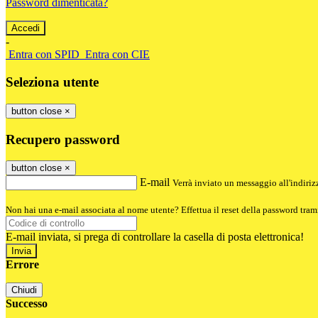
Password dimenticata?
-
Entra con SPID
Entra con CIE
Seleziona utente
button close
×
Recupero password
button close
×
E-mail
Verrà inviato un messaggio all'indirizz
Non hai una e-mail associata al nome utente? Effettua il reset della password tram
E-mail inviata, si prega di controllare la casella di posta elettronica!
Errore
Chiudi
Successo