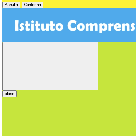
Annulla
Conferma
close