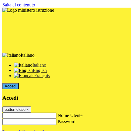
Salta al contenuto
Italiano
Italiano
English
Français
Accedi
Accedi
button close
×
Nome Utente
Password