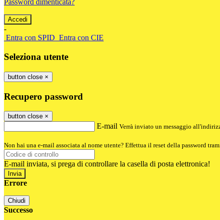
Password dimenticata?
-
Entra con SPID
Entra con CIE
Seleziona utente
button close
×
Recupero password
button close
×
E-mail
Verrà inviato un messaggio all'indirizz
Non hai una e-mail associata al nome utente? Effettua il reset della password tram
E-mail inviata, si prega di controllare la casella di posta elettronica!
Errore
Chiudi
Successo