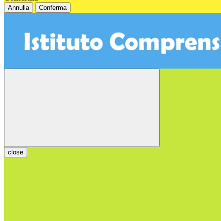
Annulla
Conferma
close