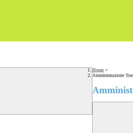
Home
>
Amministrazione Tra
Amministr