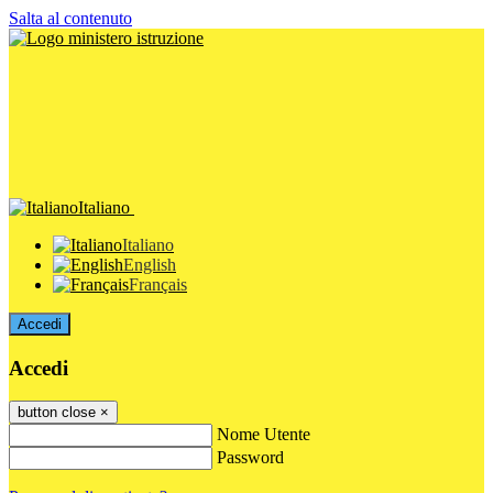
Salta al contenuto
Italiano
Italiano
English
Français
Accedi
Accedi
button close
×
Nome Utente
Password