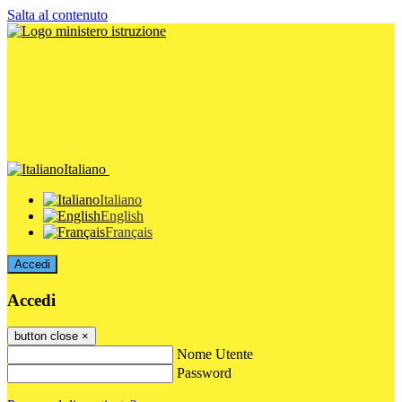
Salta al contenuto
Italiano
Italiano
English
Français
Accedi
Accedi
button close
×
Nome Utente
Password