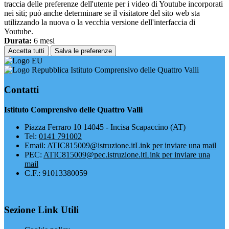
traccia delle preferenze dell'utente per i video di Youtube incorporati
nei siti; può anche determinare se il visitatore del sito web sta
utilizzando la nuova o la vecchia versione dell'interfaccia di
Youtube.
Durata:
6 mesi
Accetta tutti
Salva le preferenze
Istituto Comprensivo delle Quattro Valli
Contatti
Istituto Comprensivo delle Quattro Valli
Piazza Ferraro 10 14045 - Incisa Scapaccino (AT)
Tel:
0141 791002
Email:
ATIC815009@istruzione.it
Link per inviare una mail
PEC:
ATIC815009@pec.istruzione.it
Link per inviare una
mail
C.F.: 91013380059
Sezione Link Utili