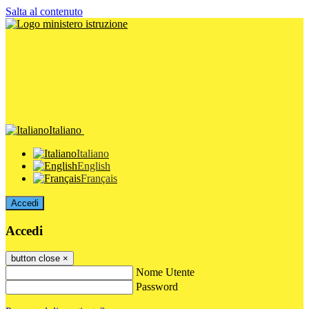
Salta al contenuto
Italiano
Italiano
English
Français
Accedi
Accedi
button close
×
Nome Utente
Password