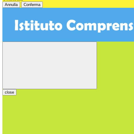
Annulla
Conferma
close