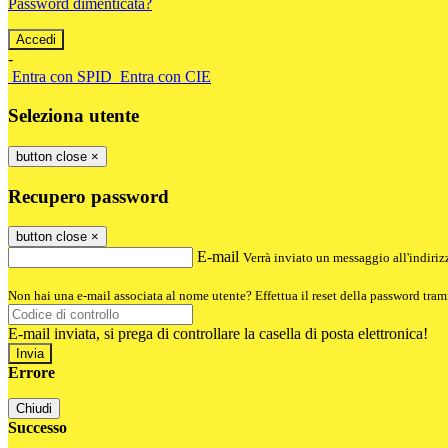
Password dimenticata?
-
Entra con SPID
Entra con CIE
Seleziona utente
button close
×
Recupero password
button close
×
E-mail
Verrà inviato un messaggio all'indirizz
Non hai una e-mail associata al nome utente? Effettua il reset della password tram
E-mail inviata, si prega di controllare la casella di posta elettronica!
Errore
Chiudi
Successo