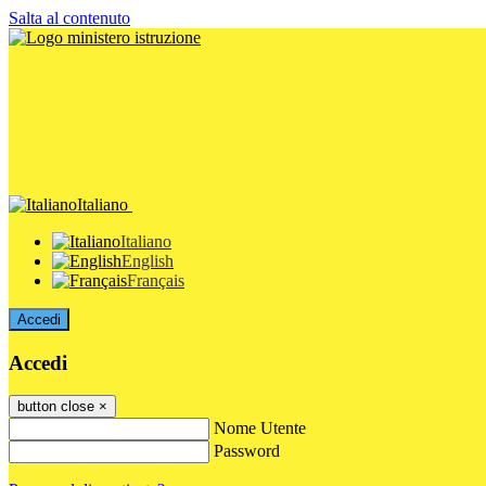
Salta al contenuto
Italiano
Italiano
English
Français
Accedi
Accedi
button close
×
Nome Utente
Password