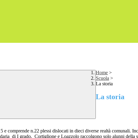
Home
>
Scuola
>
La storia
La storia
015 e comprende n.22 plessi dislocati in dieci diverse realtà comunali.
econdaria di I grado, Cortiglione e Loazzolo raccolgono solo alunni del