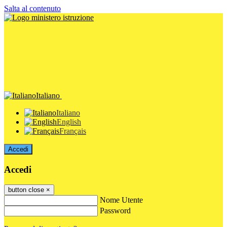
Salta al contenuto
Italiano
Italiano
English
Français
Accedi
Accedi
button close
×
Nome Utente
Password