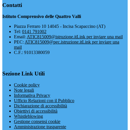
Contatti
Istituto Comprensivo delle Quattro Valli
Piazza Ferraro 10 14045 - Incisa Scapaccino (AT)
Tel:
0141 791002
Email:
ATIC815009@istruzione.it
Link per inviare una mail
PEC:
ATIC815009@pec.istruzione.it
Link per inviare una
mail
C.F.: 91013380059
Sezione Link Utili
Cookie policy
Note legali
Informativa Privacy
Ufficio Relazioni con il Pubblico
Dichiarazione di accessibilità
Obiettivi di accessibilità
Whistleblowing
Gestione consensi cookie
Amministrazione trasparente