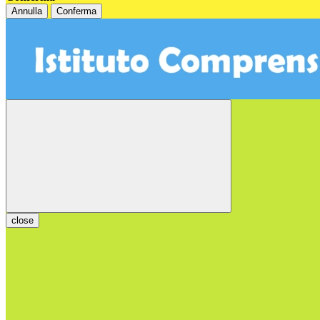
Annulla
Conferma
close