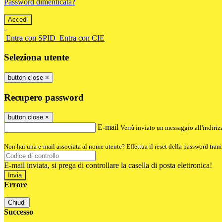
Password dimenticata?
-
Entra con SPID
Entra con CIE
Seleziona utente
button close
×
Recupero password
button close
×
E-mail
Verrà inviato un messaggio all'indirizz
Non hai una e-mail associata al nome utente? Effettua il reset della password tram
E-mail inviata, si prega di controllare la casella di posta elettronica!
Errore
Chiudi
Successo