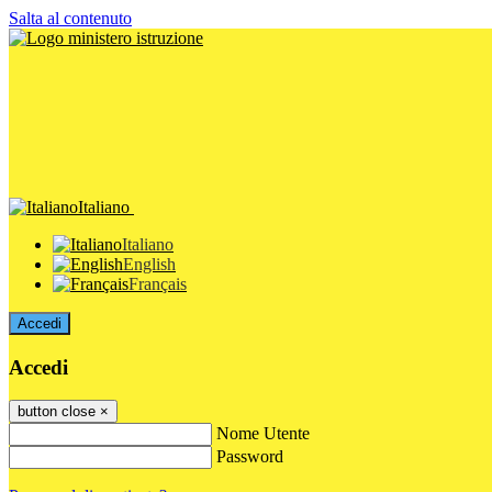
Salta al contenuto
Italiano
Italiano
English
Français
Accedi
Accedi
button close
×
Nome Utente
Password