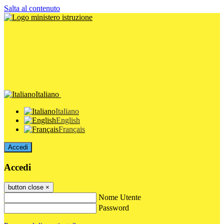
Salta al contenuto
Italiano
Italiano
English
Français
Accedi
Accedi
button close
×
Nome Utente
Password