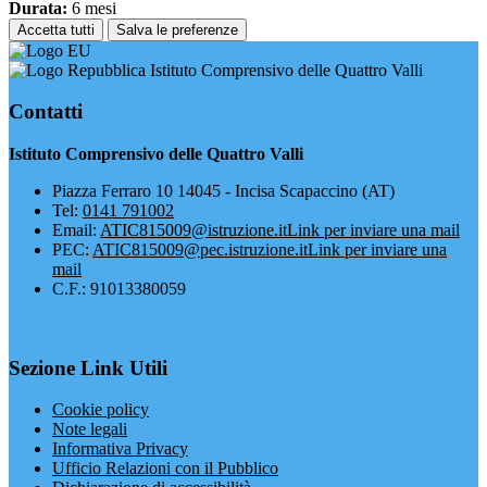
Durata:
6 mesi
Accetta tutti
Salva le preferenze
Istituto Comprensivo delle Quattro Valli
Contatti
Istituto Comprensivo delle Quattro Valli
Piazza Ferraro 10 14045 - Incisa Scapaccino (AT)
Tel:
0141 791002
Email:
ATIC815009@istruzione.it
Link per inviare una mail
PEC:
ATIC815009@pec.istruzione.it
Link per inviare una
mail
C.F.: 91013380059
Sezione Link Utili
Cookie policy
Note legali
Informativa Privacy
Ufficio Relazioni con il Pubblico