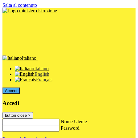
Salta al contenuto
Italiano
Italiano
English
Français
Accedi
Accedi
button close
×
Nome Utente
Password