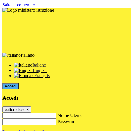
Salta al contenuto
Italiano
Italiano
English
Français
Accedi
Accedi
button close
×
Nome Utente
Password