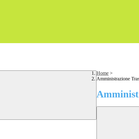
Home
>
Amministrazione Tra
Amministr