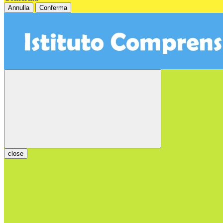
Annulla
Conferma
close