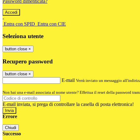
Password dimenticata?
-
Entra con SPID
Entra con CIE
Seleziona utente
button close
×
Recupero password
button close
×
E-mail
Verrà inviato un messaggio all'indirizz
Non hai una e-mail associata al nome utente? Effettua il reset della password tram
E-mail inviata, si prega di controllare la casella di posta elettronica!
Errore
Chiudi
Successo