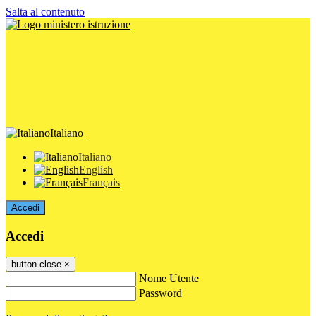
Salta al contenuto
Italiano
Italiano
English
Français
Accedi
Accedi
button close
×
Nome Utente
Password