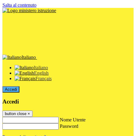
Salta al contenuto
Italiano
Italiano
English
Français
Accedi
Accedi
button close
×
Nome Utente
Password