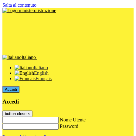
Salta al contenuto
Italiano
Italiano
English
Français
Accedi
Accedi
button close
×
Nome Utente
Password