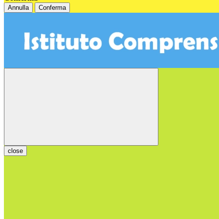
Annulla
Conferma
close