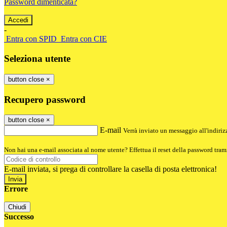
Password dimenticata?
-
Entra con SPID
Entra con CIE
Seleziona utente
button close
×
Recupero password
button close
×
E-mail
Verrà inviato un messaggio all'indirizz
Non hai una e-mail associata al nome utente? Effettua il reset della password tram
E-mail inviata, si prega di controllare la casella di posta elettronica!
Errore
Chiudi
Successo