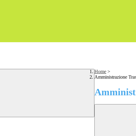
Home
>
Amministrazione Tra
Amministr