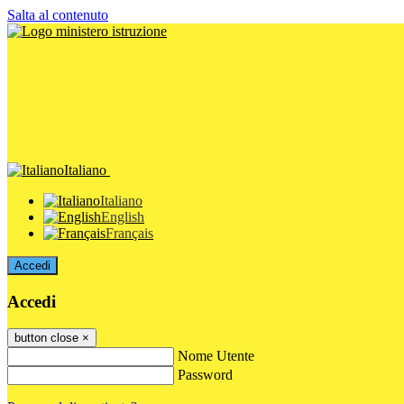
Salta al contenuto
Italiano
Italiano
English
Français
Accedi
Accedi
button close
×
Nome Utente
Password