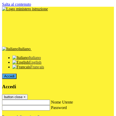
Salta al contenuto
Italiano
Italiano
English
Français
Accedi
Accedi
button close
×
Nome Utente
Password