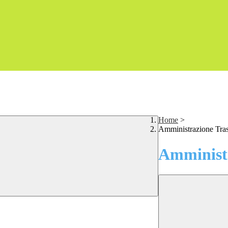
Home
>
Amministrazione Tra
Amministr