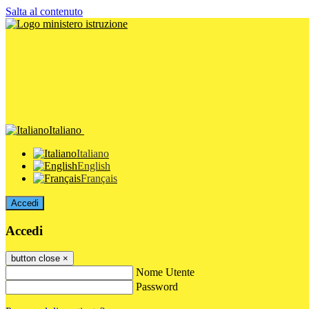
Salta al contenuto
Italiano
Italiano
English
Français
Accedi
Accedi
button close
×
Nome Utente
Password