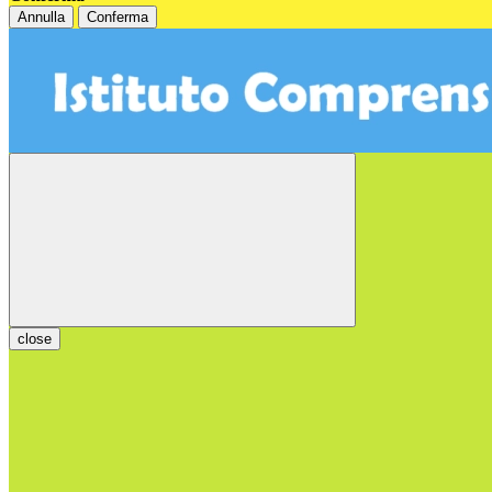
Annulla
Conferma
close