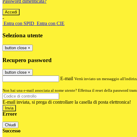
Password dimenticata?
-
Entra con SPID
Entra con CIE
Seleziona utente
button close
×
Recupero password
button close
×
E-mail
Verrà inviato un messaggio all'indirizz
Non hai una e-mail associata al nome utente? Effettua il reset della password tram
E-mail inviata, si prega di controllare la casella di posta elettronica!
Errore
Chiudi
Successo