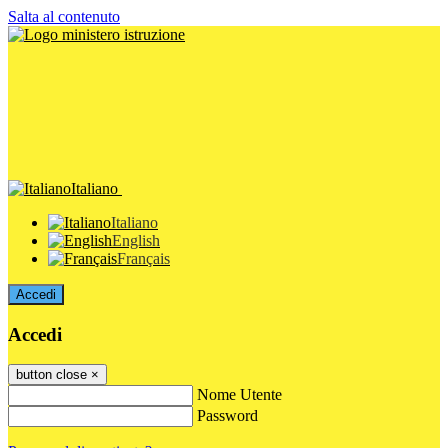
Salta al contenuto
Italiano
Italiano
English
Français
Accedi
Accedi
button close
×
Nome Utente
Password