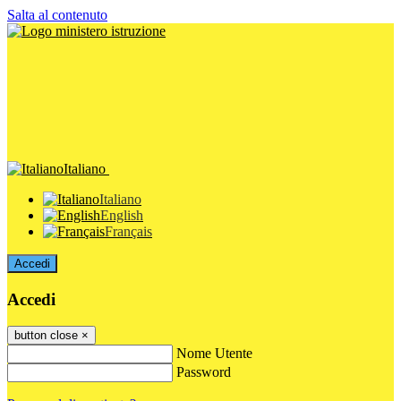
Salta al contenuto
Italiano
Italiano
English
Français
Accedi
Accedi
button close
×
Nome Utente
Password