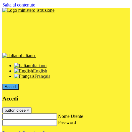
Salta al contenuto
Italiano
Italiano
English
Français
Accedi
Accedi
button close
×
Nome Utente
Password