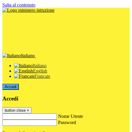
Salta al contenuto
Italiano
Italiano
English
Français
Accedi
Accedi
button close
×
Nome Utente
Password