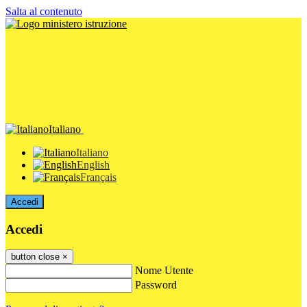
Salta al contenuto
Italiano
Italiano
English
Français
Accedi
Accedi
button close
×
Nome Utente
Password