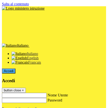
Salta al contenuto
Italiano
Italiano
English
Français
Accedi
Accedi
button close
×
Nome Utente
Password