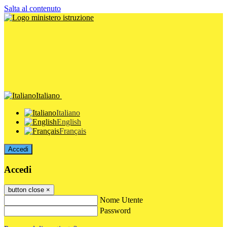
Salta al contenuto
Italiano
Italiano
English
Français
Accedi
Accedi
button close
×
Nome Utente
Password