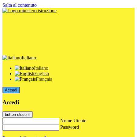
Salta al contenuto
Italiano
Italiano
English
Français
Accedi
Accedi
button close
×
Nome Utente
Password