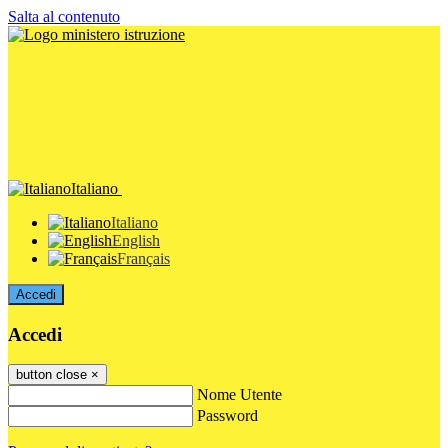
Salta al contenuto
Italiano
Italiano
English
Français
Accedi
Accedi
button close
×
Nome Utente
Password