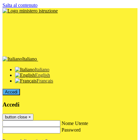
Salta al contenuto
Italiano
Italiano
English
Français
Accedi
Accedi
button close
×
Nome Utente
Password