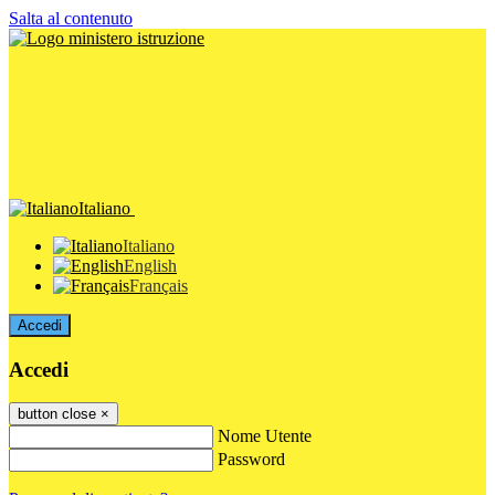
Salta al contenuto
Italiano
Italiano
English
Français
Accedi
Accedi
button close
×
Nome Utente
Password