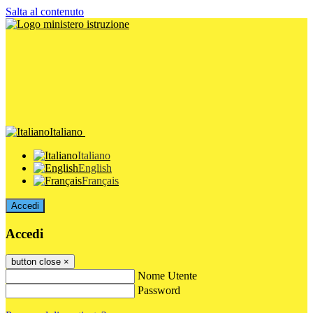
Salta al contenuto
Italiano
Italiano
English
Français
Accedi
Accedi
button close
×
Nome Utente
Password