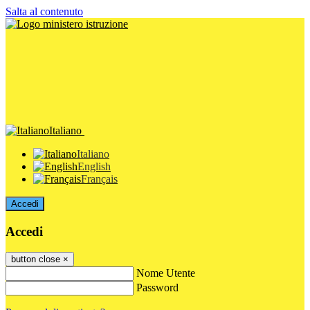
Salta al contenuto
Italiano
Italiano
English
Français
Accedi
Accedi
button close
×
Nome Utente
Password