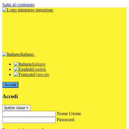
Salta al contenuto
Italiano
Italiano
English
Français
Accedi
Accedi
button close
×
Nome Utente
Password