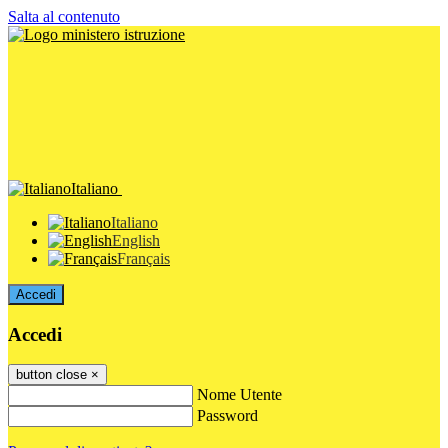
Salta al contenuto
Italiano
Italiano
English
Français
Accedi
Accedi
button close
×
Nome Utente
Password