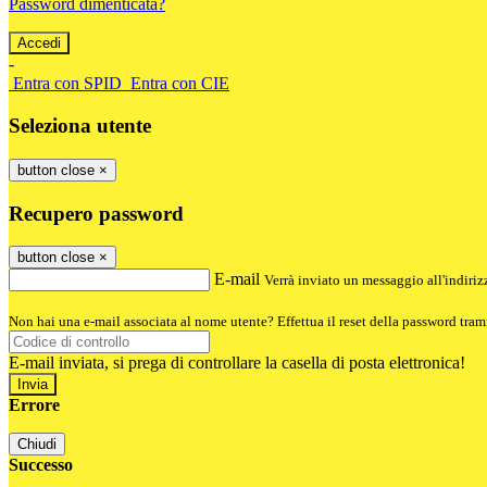
Password dimenticata?
-
Entra con SPID
Entra con CIE
Seleziona utente
button close
×
Recupero password
button close
×
E-mail
Verrà inviato un messaggio all'indirizz
Non hai una e-mail associata al nome utente? Effettua il reset della password tram
E-mail inviata, si prega di controllare la casella di posta elettronica!
Errore
Chiudi
Successo