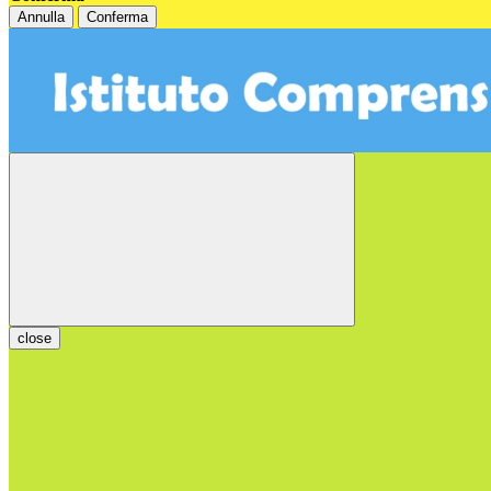
Annulla
Conferma
close