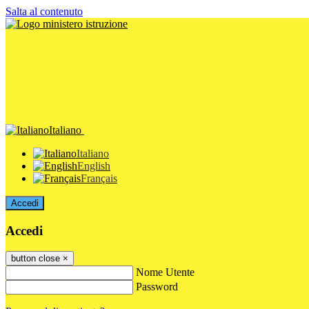
Salta al contenuto
Italiano
Italiano
English
Français
Accedi
Accedi
button close
×
Nome Utente
Password