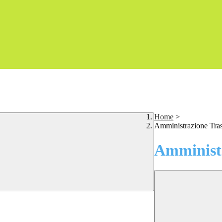
Home
>
Amministrazione Tra
Amministr