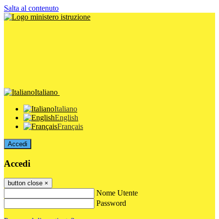
Salta al contenuto
Italiano
Italiano
English
Français
Accedi
Accedi
button close
×
Nome Utente
Password