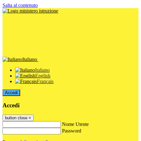
Salta al contenuto
Italiano
Italiano
English
Français
Accedi
Accedi
button close
×
Nome Utente
Password