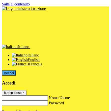
Salta al contenuto
Italiano
Italiano
English
Français
Accedi
Accedi
button close
×
Nome Utente
Password