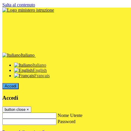
Salta al contenuto
Italiano
Italiano
English
Français
Accedi
Accedi
button close
×
Nome Utente
Password