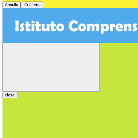
Annulla
Conferma
close