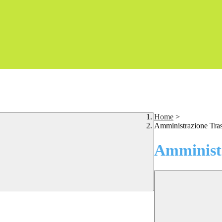
Home
>
Amministrazione Tra
Amministr