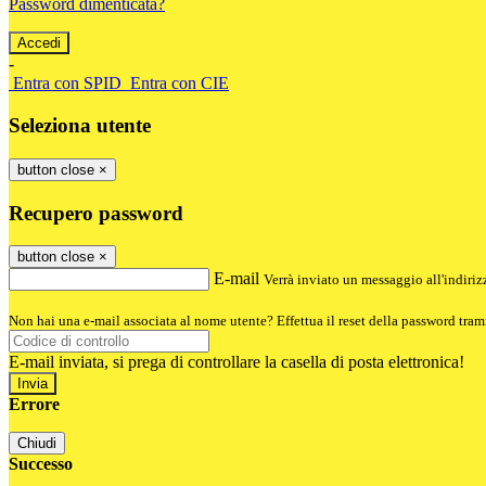
Password dimenticata?
-
Entra con SPID
Entra con CIE
Seleziona utente
button close
×
Recupero password
button close
×
E-mail
Verrà inviato un messaggio all'indirizz
Non hai una e-mail associata al nome utente? Effettua il reset della password tram
E-mail inviata, si prega di controllare la casella di posta elettronica!
Errore
Chiudi
Successo