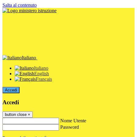
Salta al contenuto
Italiano
Italiano
English
Français
Accedi
Accedi
button close
×
Nome Utente
Password