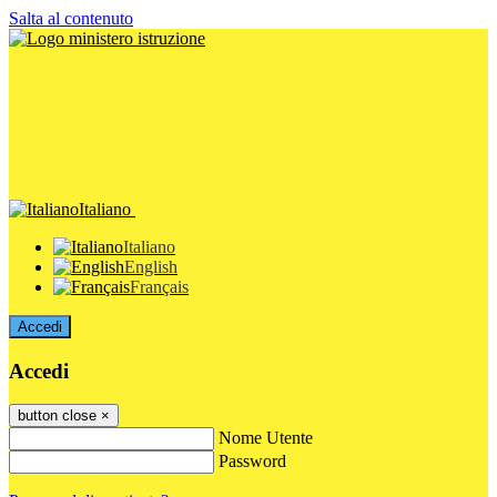
Salta al contenuto
Italiano
Italiano
English
Français
Accedi
Accedi
button close
×
Nome Utente
Password