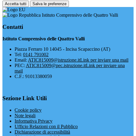
Accetta tutti
Salva le preferenze
Istituto Comprensivo delle Quattro Valli
Contatti
Istituto Comprensivo delle Quattro Valli
Piazza Ferraro 10 14045 - Incisa Scapaccino (AT)
Tel:
0141 791002
Email:
ATIC815009@istruzione.it
Link per inviare una mail
PEC:
ATIC815009@pec.istruzione.it
Link per inviare una
mail
C.F.: 91013380059
Sezione Link Utili
Cookie policy
Note legali
Informativa Privacy
Ufficio Relazioni con il Pubblico
Dichiarazione di accessibilità