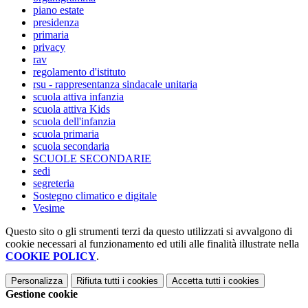
piano estate
presidenza
primaria
privacy
rav
regolamento d'istituto
rsu - rappresentanza sindacale unitaria
scuola attiva infanzia
scuola attiva Kids
scuola dell'infanzia
scuola primaria
scuola secondaria
SCUOLE SECONDARIE
sedi
segreteria
Sostegno climatico e digitale
Vesime
Questo sito o gli strumenti terzi da questo utilizzati si avvalgono di
cookie necessari al funzionamento ed utili alle finalità illustrate nella
COOKIE POLICY
.
Personalizza
Rifiuta tutti
i cookies
Accetta tutti
i cookies
Gestione cookie