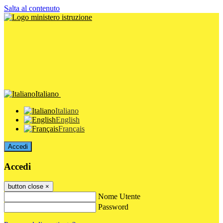
Salta al contenuto
Italiano
Italiano
English
Français
Accedi
Accedi
button close
×
Nome Utente
Password