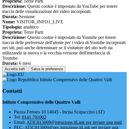
Proprieta:
Terze Parti
Descrizione:
Questo cookie è impostato da YouTube per tenere
traccia delle visualizzazioni dei video incorporati.
Durata:
Sessione
Nome:
VISITOR_INFO1_LIVE
Tipologia:
analitico
Proprieta:
Terze Parti
Descrizione:
Questo cookie è impostato da Youtube per tenere
traccia delle preferenze dell'utente per i video di Youtube incorporati
nei siti; può anche determinare se il visitatore del sito web sta
utilizzando la nuova o la vecchia versione dell'interfaccia di
Youtube.
Durata:
6 mesi
Accetta tutti
Salva le preferenze
Istituto Comprensivo delle Quattro Valli
Contatti
Istituto Comprensivo delle Quattro Valli
Piazza Ferraro 10 14045 - Incisa Scapaccino (AT)
Tel:
0141 791002
Email:
ATIC815009@istruzione.it
Link per inviare una mail
PEC:
ATIC815009@pec.istruzione.it
Link per inviare una