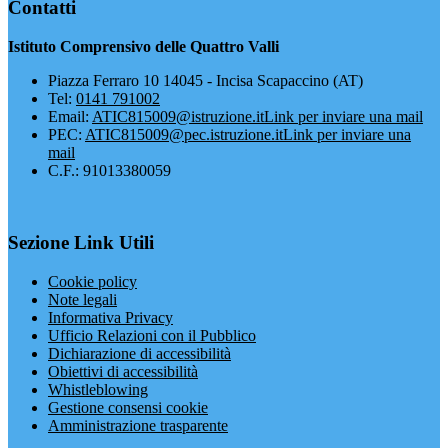
Contatti
Istituto Comprensivo delle Quattro Valli
Piazza Ferraro 10 14045 - Incisa Scapaccino (AT)
Tel:
0141 791002
Email:
ATIC815009@istruzione.it
Link per inviare una mail
PEC:
ATIC815009@pec.istruzione.it
Link per inviare una
mail
C.F.: 91013380059
Sezione Link Utili
Cookie policy
Note legali
Informativa Privacy
Ufficio Relazioni con il Pubblico
Dichiarazione di accessibilità
Obiettivi di accessibilità
Whistleblowing
Gestione consensi cookie
Amministrazione trasparente