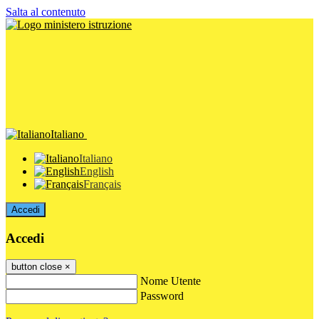
Salta al contenuto
Italiano
Italiano
English
Français
Accedi
Accedi
button close
×
Nome Utente
Password