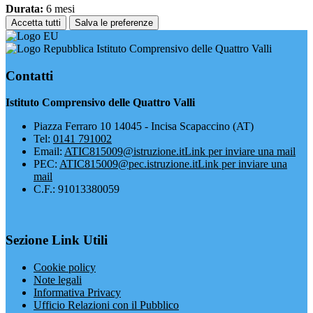
Durata:
6 mesi
Accetta tutti
Salva le preferenze
Istituto Comprensivo delle Quattro Valli
Contatti
Istituto Comprensivo delle Quattro Valli
Piazza Ferraro 10 14045 - Incisa Scapaccino (AT)
Tel:
0141 791002
Email:
ATIC815009@istruzione.it
Link per inviare una mail
PEC:
ATIC815009@pec.istruzione.it
Link per inviare una
mail
C.F.: 91013380059
Sezione Link Utili
Cookie policy
Note legali
Informativa Privacy
Ufficio Relazioni con il Pubblico