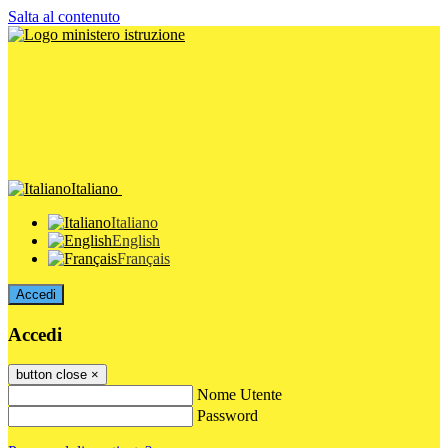
Salta al contenuto
Italiano
Italiano
English
Français
Accedi
Accedi
button close
×
Nome Utente
Password